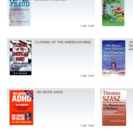
Lær mer
CLONING OF THE AMERICAN MIND
JU
DE
HA
Lær mer
NO MORE ADHD
Lær mer