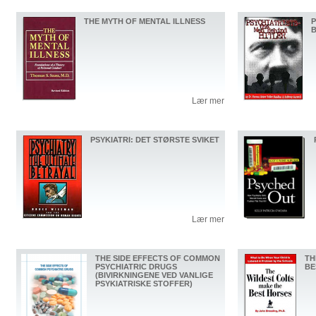
THE MYTH OF MENTAL ILLNESS
P
B
Lær mer
PSYKIATRI: DET STØRSTE SVIKET
Lær mer
THE SIDE EFFECTS OF COMMON
TH
PSYCHIATRIC DRUGS
BE
(BIVIRKNINGENE VED VANLIGE
PSYKIATRISKE STOFFER)