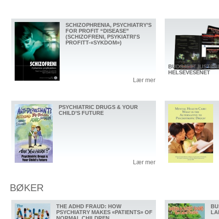
SCHIZOPHRENIA, PSYCHIATRY’S
FOR PROFIT “DISEASE”
(SCHIZOFRENI, PSYKIATRI'S
PROFITT-«SYKDOM»)
BUDSJETTJUSTER
HELSEVESENET
Lær mer
PSYCHIATRIC DRUGS & YOUR
CHILD’S FUTURE
Lær mer
BØKER
THE ADHD FRAUD: HOW
BU
PSYCHIATRY MAKES «PATIENTS» OF
LA
NORMAL CHILDREN