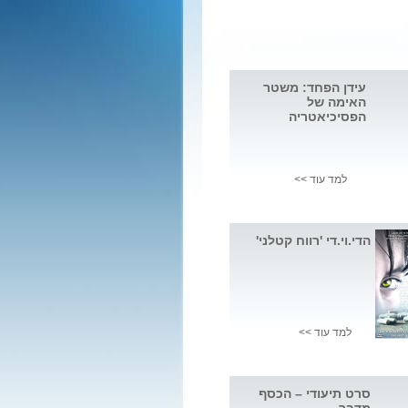
עידן הפחד: משטר
האימה של
הפסיכיאטריה
למד עוד >>
הדי.וי.די 'רווח קטלני'
למד עוד >>
סרט תיעודי – הכסף