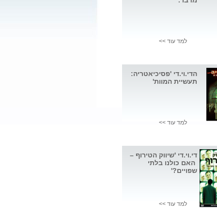
מדבר.
למד עוד >>
הדי.וי.די 'פסיכיאטריה:
תעשיית המוות'
למד עוד >>
די.וי.די 'שיווק הטירוף –
האם כולנו בלתי
שפויים?'
למד עוד >>