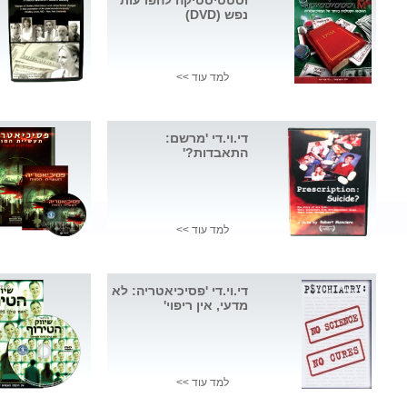
וסטטיסטיקה להפרעות
נפש (DVD)
למד עוד >>
די.וי.די 'מרשם:
התאבדות?'
למד עוד >>
די.וי.די 'פסיכיאטריה: לא
מדעי, אין ריפוי'
למד עוד >>