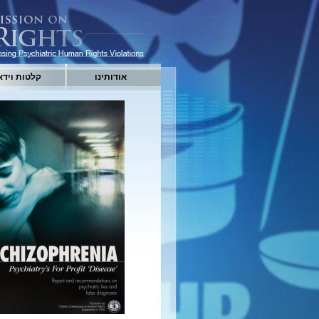
אודותינו
קלטות וידא