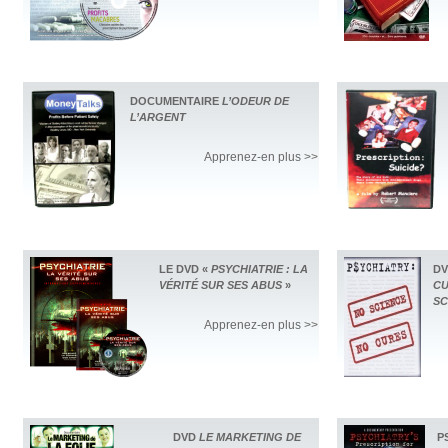
DOCUMENTAIRE
L’ODEUR DE
L’ARGENT
Apprenez-en plus >>
LE DVD «
PSYCHIATRIE : LA
D
VÉRITÉ SUR SES ABUS
»
CU
SC
Apprenez-en plus >>
DVD
LE MARKETING DE
P