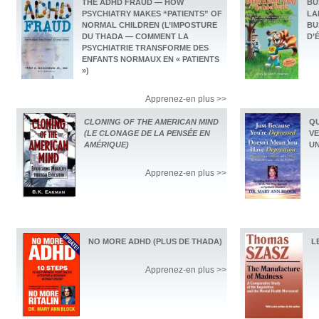
THE ADHD FRAUD — HOW
BU
PSYCHIATRY MAKES “PATIENTS” OF
LA
NORMAL CHILDREN (L’IMPOSTURE
BU
DU THADA — COMMENT LA
D’
PSYCHIATRIE TRANSFORME DES
ENFANTS NORMAUX EN « PATIENTS
»)
Apprenez-en plus >>
CLONING OF THE AMERICAN MIND
QU
(LE CLONAGE DE LA PENSÉE EN
VE
AMÉRIQUE)
UN
Apprenez-en plus >>
NO MORE ADHD (PLUS DE THADA)
L
Apprenez-en plus >>