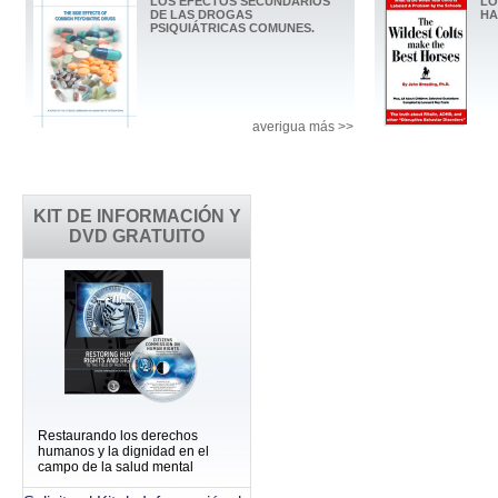
LOS EFECTOS SECUNDARIOS
LO
DE LAS DROGAS
HA
PSIQUIÁTRICAS COMUNES.
averigua más >>
KIT DE INFORMACIÓN Y
DVD GRATUITO
Restaurando los derechos
humanos y la dignidad en el
campo de la salud mental