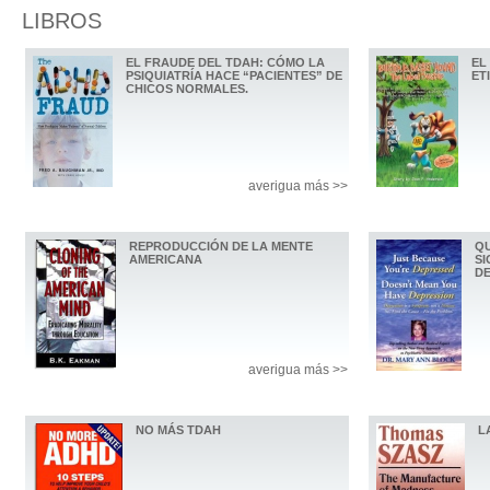
LIBROS
EL FRAUDE DEL TDAH: CÓMO LA
EL
PSIQUIATRÍA HACE “PACIENTES” DE
ET
CHICOS NORMALES.
averigua más >>
REPRODUCCIÓN DE LA MENTE
QU
AMERICANA
SI
D
averigua más >>
NO MÁS TDAH
L