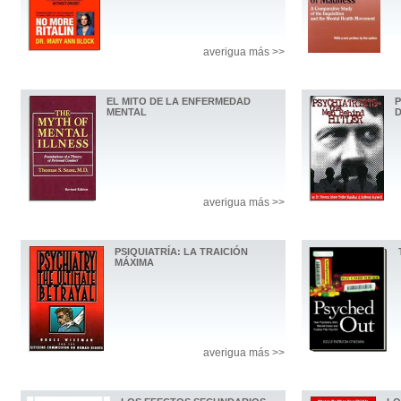
averigua más >>
EL MITO DE LA ENFERMEDAD
P
MENTAL
D
averigua más >>
PSIQUIATRÍA: LA TRAICIÓN
MÁXIMA
averigua más >>