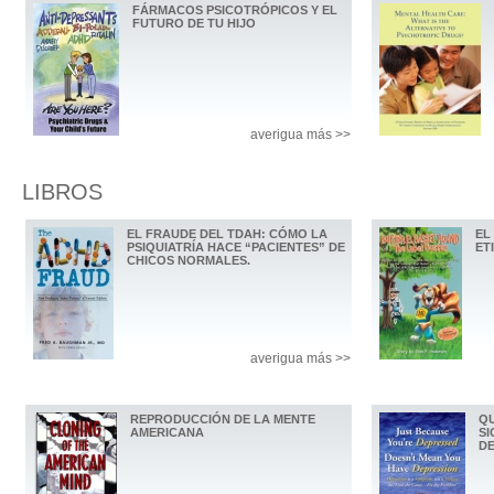
FÁRMACOS PSICOTRÓPICOS Y EL
FUTURO DE TU HIJO
averigua más >>
LIBROS
EL FRAUDE DEL TDAH: CÓMO LA
EL
PSIQUIATRÍA HACE “PACIENTES” DE
ET
CHICOS NORMALES.
averigua más >>
REPRODUCCIÓN DE LA MENTE
QU
AMERICANA
SI
D