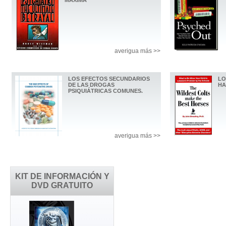
MÁXIMA
averigua más >>
LOS EFECTOS SECUNDARIOS
LO
DE LAS DROGAS
HA
PSIQUIÁTRICAS COMUNES.
averigua más >>
KIT DE INFORMACIÓN Y
DVD GRATUITO