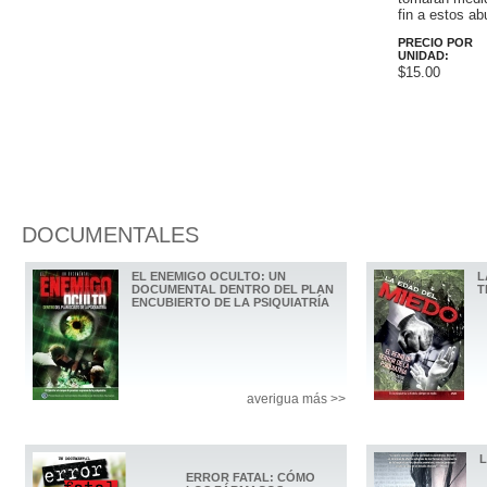
fin a estos ab
PRECIO POR
UNIDAD:
$15.00
DOCUMENTALES
EL ENEMIGO OCULTO: UN
L
DOCUMENTAL DENTRO DEL PLAN
T
ENCUBIERTO DE LA PSIQUIATRÍA
averigua más >>
ERROR FATAL: CÓMO