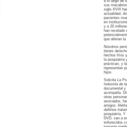
a lo largo de 
sus macabros 
siglo XVIII ha
actualidad, d
pacientes mu
en institucion
y a 20 millone
han recetado 
potencialment
que alteran la
Nosotros pen
tienes derech
hechos fríos y
la psiquiatría 
practican, y 
representan p
hijos.
Solicita
La Ps
Industria de l
documental y f
acompaña. Dis
otras persona
asociados, fam
amigos. Alérta
dañinos trata
psiquiatría. Y
DVD, van a es
enfurecidos c
tomarán medi