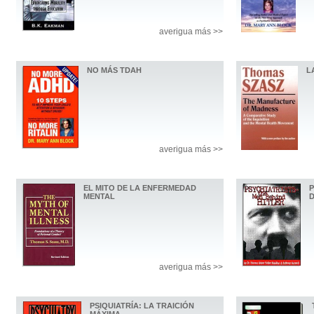
averigua más >>
NO MÁS TDAH
L
averigua más >>
EL MITO DE LA ENFERMEDAD
P
MENTAL
D
averigua más >>
PSIQUIATRÍA: LA TRAICIÓN