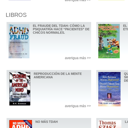
LIBROS
EL FRAUDE DEL TDAH: CÓMO LA
EL
PSIQUIATRÍA HACE “PACIENTES” DE
ET
CHICOS NORMALES.
averigua más >>
REPRODUCCIÓN DE LA MENTE
QU
AMERICANA
SI
D
averigua más >>
NO MÁS TDAH
L