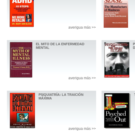
averigua más >>
EL MITO DE LA ENFERMEDAD
P
MENTAL
D
averigua más >>
PSIQUIATRÍA: LA TRAICIÓN
MÁXIMA
averigua más >>