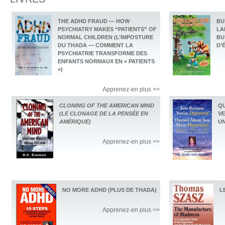
THE ADHD FRAUD — HOW
BU
PSYCHIATRY MAKES “PATIENTS” OF
LA
NORMAL CHILDREN (L’IMPOSTURE
BU
DU THADA — COMMENT LA
D’
PSYCHIATRIE TRANSFORME DES
ENFANTS NORMAUX EN « PATIENTS
»)
Apprenez-en plus >>
CLONING OF THE AMERICAN MIND
QU
(LE CLONAGE DE LA PENSÉE EN
VE
AMÉRIQUE)
UN
Apprenez-en plus >>
NO MORE ADHD (PLUS DE THADA)
L
Apprenez-en plus >>