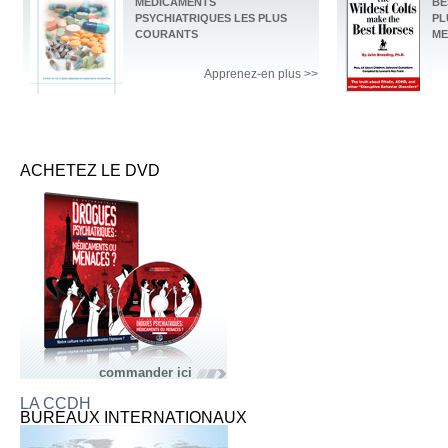
MÉDICAMENTS
BE
PSYCHIATRIQUES LES PLUS
PL
COURANTS
ME
Apprenez-en plus >>
ACHETEZ LE DVD
commander ici
LA CCDH
BUREAUX INTERNATIONAUX