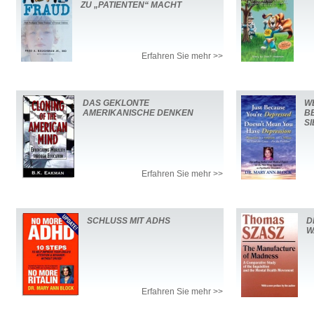
ZU „PATIENTEN“ MACHT
Erfahren Sie mehr >>
DAS GEKLONTE
WE
AMERIKANISCHE DENKEN
B
S
Erfahren Sie mehr >>
SCHLUSS MIT ADHS
D
W
Erfahren Sie mehr >>