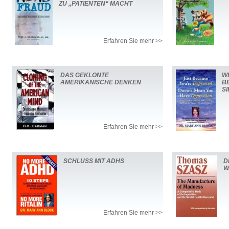
ZU „PATIENTEN“ MACHT
Erfahren Sie mehr >>
DAS GEKLONTE
WE
AMERIKANISCHE DENKEN
B
S
Erfahren Sie mehr >>
SCHLUSS MIT ADHS
D
W
Erfahren Sie mehr >>