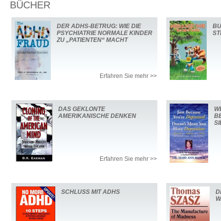
BÜCHER
DER ADHS-BETRUG: WIE DIE
BU
PSYCHIATRIE NORMALE KINDER
ST
ZU „PATIENTEN“ MACHT
Erfahren Sie mehr >>
DAS GEKLONTE
WE
AMERIKANISCHE DENKEN
B
S
Erfahren Sie mehr >>
SCHLUSS MIT ADHS
D
W