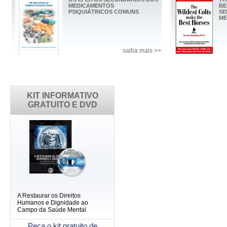
MEDICAMENTOS
BE
PSIQUIÁTRICOS COMUNS
SE
ME
saiba mais >>
KIT INFORMATIVO
GRATUITO E DVD
A Restaurar os Direitos
Humanos e Dignidade ao
Campo da Saúde Mental
Peça o kit gratuito de