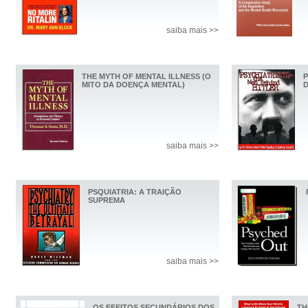
saiba mais >>
THE MYTH OF MENTAL ILLNESS (O
P
MITO DA DOENÇA MENTAL)
D
saiba mais >>
PSQUIATRIA: A TRAIÇÃO
SUPREMA
saiba mais >>
OS EFEITOS SECUNDÁRIOS DOS
TH