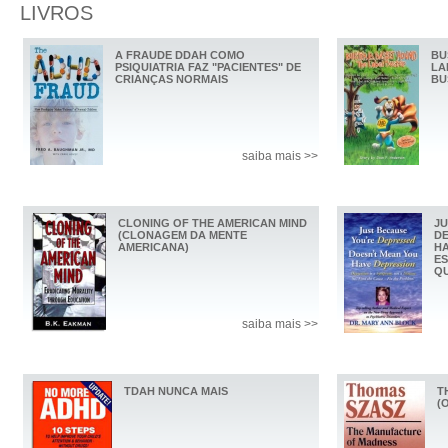
LIVROS
A FRAUDE DDAH COMO
BU
PSIQUIATRIA FAZ "PACIENTES" DE
LA
CRIANÇAS NORMAIS
BU
saiba mais >>
CLONING OF THE AMERICAN MIND
JU
(CLONAGEM DA MENTE
DE
AMERICANA)
HA
ES
QU
saiba mais >>
TDAH NUNCA MAIS
T
(