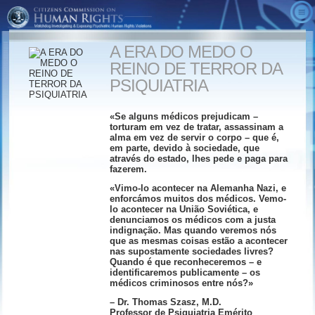
ACERCA DE NÓS
A ERA DO MEDO O
VÍDEOS
O que é a CCHR?
REINO DE TERROR DA
A VERDADE SOBRE A PSIQUIATRIA
Realizações
Anúncios da CCHR
PSIQUIATRIA
Alternativas
Mensagem da Presidente
Resultado Final
Factos Rápidos
«Se alguns médicos prejudicam –
ENTRE EM AÇÃO
Conselho Consultor
O Inimigo Oculto
Publicações da CCHR
torturam em vez de tratar, assassinam a
alma em vez de servir o corpo – que é,
em parte, devido à sociedade, que
ENCOMENDE
A Declaração da Saúde Mental
A Era do Medo
Downloads
Envolva-se
através do estado, lhes pede e paga para
fazerem.
Museu Psiquiatria: Uma Indústria de Morte
Manual de Diagnóstico
Afiliações/Doações
«Vimo-lo acontecer na Alemanha Nazi, e
e Estatístico
Localizador Global da CCHR
Relate Reações Adversas das Drogas
enforcámos muitos dos médicos. Vemo-
lo acontecer na União Soviética, e
O Marketing da Loucura
Kit de Informação Gratuito
denunciamos os médicos com a justa
indignação. Mas quando veremos nós
Lucros de Matar
que as mesmas coisas estão a acontecer
Professores
nas supostamente sociedades livres?
Psiquiatria: Uma Indústria de Morte
Quando é que reconheceremos – e
identificaremos publicamente – os
Prescrição para Violência
médicos criminosos entre nós?»
– Dr. Thomas Szasz, M.D.
Professor de Psiquiatria Emérito