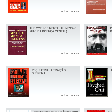
saiba mais >>
THE MYTH OF MENTAL ILLNESS (O
P
MITO DA DOENÇA MENTAL)
D
saiba mais >>
PSQUIATRIA: A TRAIÇÃO
SUPREMA
saiba mais >>