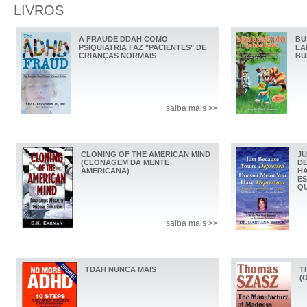
LIVROS
A FRAUDE DDAH COMO
BU
PSIQUIATRIA FAZ "PACIENTES" DE
LA
CRIANÇAS NORMAIS
BU
saiba mais >>
CLONING OF THE AMERICAN MIND
JU
(CLONAGEM DA MENTE
DE
AMERICANA)
HA
ES
QU
saiba mais >>
TDAH NUNCA MAIS
T
(