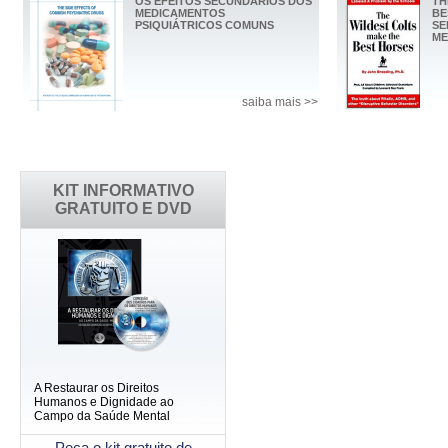
OS EFEITOS SECUNDÁRIOS DOS
TH
MEDICAMENTOS
BE
PSIQUIÁTRICOS COMUNS
SE
ME
saiba mais >>
KIT INFORMATIVO
GRATUITO E DVD
A Restaurar os Direitos
Humanos e Dignidade ao
Campo da Saúde Mental
Peça o kit gratuito de