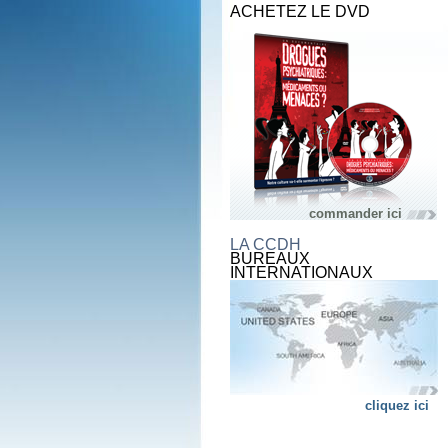
ACHETEZ LE DVD
commander ici
LA CCDH
BUREAUX
INTERNATIONAUX
cliquez ici