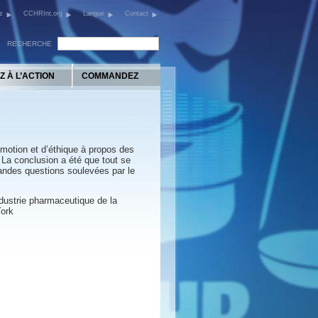
z
CCHRInt.org
Langue
Contact
RECHERCHE
Z À L’ACTION
COMMANDEZ
omotion et d’éthique à propos des
 La conclusion a été que tout se
grandes questions soulevées par le
ndustrie pharmaceutique de la
York