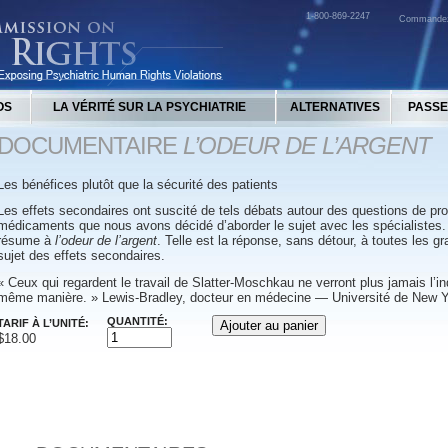
1-800-869-2247
Commande
OS
LA VÉRITÉ SUR LA PSYCHIATRIE
ALTERNATIVES
PASSE
DOCUMENTAIRE
L’ODEUR DE L’ARGENT
Les bénéfices plutôt que la sécurité des patients
Les effets secondaires ont suscité de tels débats autour des questions de pr
médicaments que nous avons décidé d’aborder le sujet avec les spécialistes.
résume à
l’odeur de l’argent
. Telle est la réponse, sans détour, à toutes les 
sujet des effets secondaires.
« Ceux qui regardent le travail de Slatter-Moschkau ne verront plus jamais l’i
même manière. » Lewis-Bradley, docteur en médecine — Université de New 
QUANTITÉ:
TARIF À L’UNITÉ:
$18.00