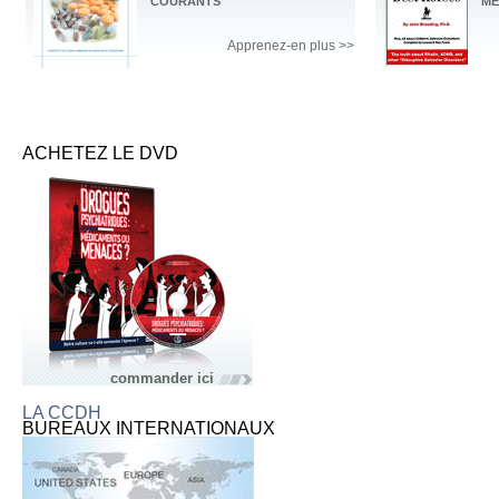
COURANTS
ME
Apprenez-en plus >>
ACHETEZ LE DVD
commander ici
LA CCDH
BUREAUX INTERNATIONAUX