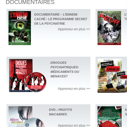
DOCUMENTAIRES
DOCUMENTAIRE – L’ENNEMI
L
CACHÉ : LE PROGRAMME SECRET
T
DE LA PSYCHIATRIE
Apprenez-en plus >>
DROGUES
PSYCHIATRIQUES:
MÉDICAMENTS OU
MENACES?
Apprenez-en plus >>
DVD :
PROFITS
M
MACABRES
S
Apprenez-en plus >>