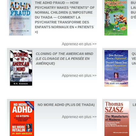
THE ADHD FRAUD — HOW
BU
PSYCHIATRY MAKES “PATIENTS” OF
LA
NORMAL CHILDREN (L’IMPOSTURE
BU
DU THADA — COMMENT LA
D’
PSYCHIATRIE TRANSFORME DES
ENFANTS NORMAUX EN « PATIENTS
»)
Apprenez-en plus >>
CLONING OF THE AMERICAN MIND
QU
(LE CLONAGE DE LA PENSÉE EN
VE
AMÉRIQUE)
UN
Apprenez-en plus >>
NO MORE ADHD (PLUS DE THADA)
L
Apprenez-en plus >>