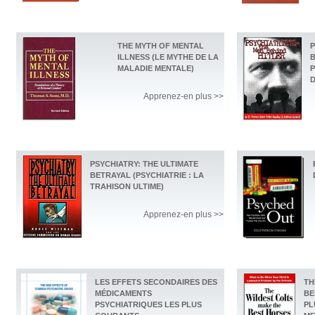
THE MYTH OF MENTAL
P
ILLNESS (LE MYTHE DE LA
B
MALADIE MENTALE)
P
D
Apprenez-en plus >>
PSYCHIATRY: THE ULTIMATE
BETRAYAL (PSYCHIATRIE : LA
TRAHISON ULTIME)
Apprenez-en plus >>
LES EFFETS SECONDAIRES DES
TH
MÉDICAMENTS
BE
PSYCHIATRIQUES LES PLUS
PL