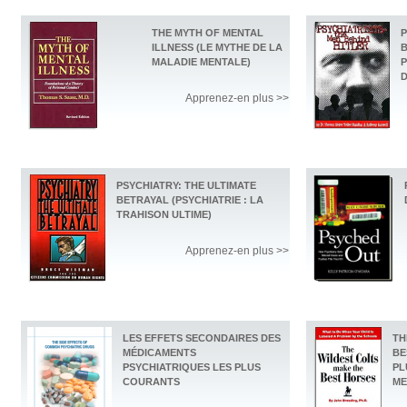
THE MYTH OF MENTAL
P
ILLNESS (LE MYTHE DE LA
B
MALADIE MENTALE)
P
D
Apprenez-en plus >>
PSYCHIATRY: THE ULTIMATE
BETRAYAL (PSYCHIATRIE : LA
TRAHISON ULTIME)
Apprenez-en plus >>
LES EFFETS SECONDAIRES DES
TH
MÉDICAMENTS
BE
PSYCHIATRIQUES LES PLUS
PL
COURANTS
ME