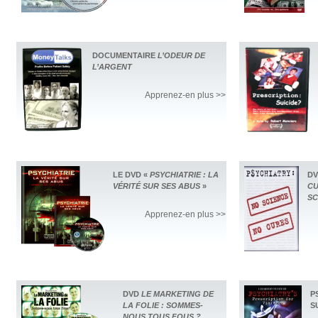
DOCUMENTAIRE
L’ODEUR DE
L’ARGENT
Apprenez-en plus >>
LE DVD «
PSYCHIATRIE : LA
D
VÉRITÉ SUR SES ABUS
»
CU
SC
Apprenez-en plus >>
DVD
LE MARKETING DE
P
LA FOLIE : SOMMES-
S
NOUS TOUS FOUS ?