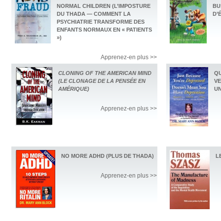
NORMAL CHILDREN (L’IMPOSTURE
BU
DU THADA — COMMENT LA
D’
PSYCHIATRIE TRANSFORME DES
ENFANTS NORMAUX EN « PATIENTS
»)
Apprenez-en plus >>
CLONING OF THE AMERICAN MIND
QU
(LE CLONAGE DE LA PENSÉE EN
VE
AMÉRIQUE)
UN
Apprenez-en plus >>
NO MORE ADHD (PLUS DE THADA)
L
Apprenez-en plus >>