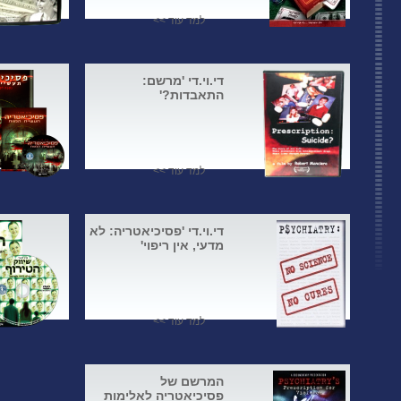
למד עוד >>
די.וי.די 'מרשם:
התאבדות?'
למד עוד >>
די.וי.די 'פסיכיאטריה: לא
מדעי, אין ריפוי'
למד עוד >>
המרשם של
פסיכיאטריה לאלימות