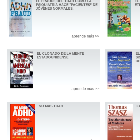
EL FRAUDE DEL TDAH CÓMO LA
EL
PSIQUIATRÍA HACE "PACIENTES” DE
ET
JÓVENES NORMALES.
aprende más >>
EL CLONADO DE LA MENTE
EL
ESTADOUNIDENSE
SI
D
aprende más >>
NO MÁS TDAH
L