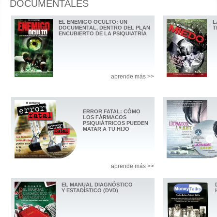
DOCUMENTALES
EL ENEMIGO OCULTO: UN
L
DOCUMENTAL, DENTRO DEL PLAN
T
ENCUBIERTO DE LA PSIQUIATRÍA
aprende más >>
ERROR FATAL: CÓMO
LOS FÁRMACOS
PSIQUIÁTRICOS PUEDEN
MATAR A TU HIJO
aprende más >>
EL MANUAL DIAGNÓSTICO
Y ESTADÍSTICO (DVD)