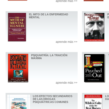
aprende más >>
EL MITO DE LA ENFERMEDAD
P
MENTAL
D
aprende más >>
PSIQUIATRÍA: LA TRAICIÓN
MÁXIMA
aprende más >>
LOS EFECTOS SECUNDARIOS
LO
DE LAS DROGAS
HA
PSIQUIÁTRICAS COMUNES