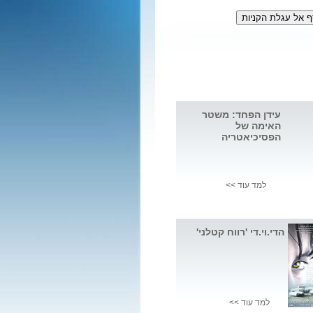
עידן הפחד: משטר
האימה של
הפסיכיאטריה
למד עוד >>
הדי.וי.די 'רווח קטלני'
למד עוד >>