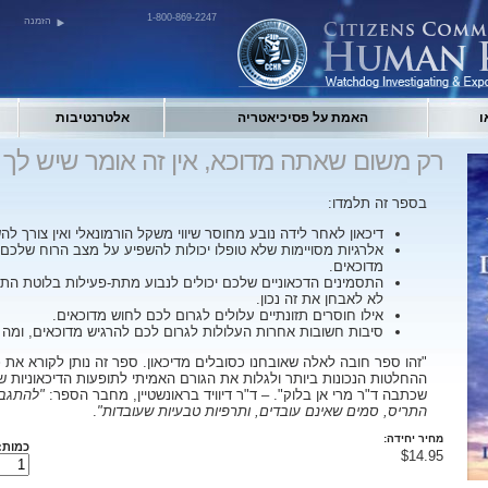
1-800-869-2247
הזמנה
ו
האמת על פסיכיאטריה
אלטרנטיבות
רק משום שאתה מדוכא, אין זה אומר שיש לך ד
בספר זה תלמדו:
דיכאון לאחר לידה נובע מחוסר שיווי משקל הורמונאלי ואין צורך לה
אלרגיות מסויימות שלא טופלו יכולות להשפיע על מצב הרוח שלכם
מדוכאים.
התסמינים הדכאוניים שלכם יכולים לנבוע מתת-פעילות בלוטת התר
לא לאבחן את זה נכון.
אילו חוסרים תזונתיים עלולים לגרום לכם לחוש מדוכאים.
סיבות חשובות אחרות העלולות לגרום לכם להרגיש מדוכאים, ומה נ
"זהו ספר חובה לאלה שאובחנו כסובלים מדיכאון. ספר זה נותן לקורא את 
ההחלטות הנכונות ביותר ולגלות את הגורם האמיתי לתופעות הדיכאוניות ש
שכתבה ד"ר מרי אן בלוק". – ד"ר דיוויד בראונשטיין, מחבר הספר:
"להתגבר
התריס, סמים שאינם עובדים, ותרפיות טבעיות שעובדות"
.
מחיר יחידה:
כמות:
$14.95