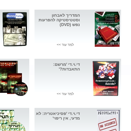
המדריך לאבחון
וסטטיסטיקה להפרעות
נפש (DVD)
למד עוד >>
די.וי.די 'מרשם:
התאבדות?'
למד עוד >>
די.וי.די 'פסיכיאטריה: לא
מדעי, אין ריפוי'