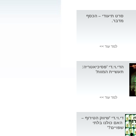
סרט תיעודי – הכסף
מדבר.
למד עוד >>
הדי.וי.די 'פסיכיאטריה:
תעשיית המוות'
למד עוד >>
די.וי.די 'שיווק הטירוף –
האם כולנו בלתי
שפויים?'