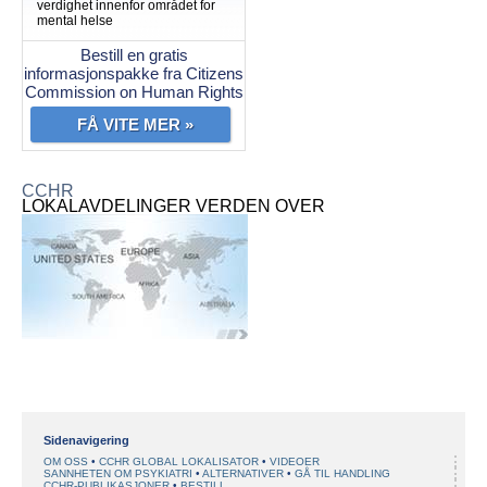
verdighet innenfor området for
mental helse
Bestill en gratis
informasjonspakke fra Citizens
Commission on Human Rights
FÅ VITE MER »
CCHR
LOKALAVDELINGER VERDEN OVER
Sidenavigering
OM OSS
CCHR GLOBAL LOKALISATOR
VIDEOER
SANNHETEN OM PSYKIATRI
ALTERNATIVER
GÅ TIL HANDLING
CCHR-PUBLIKASJONER
BESTILL