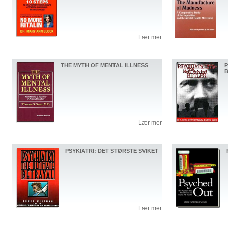
Lær mer
THE MYTH OF MENTAL ILLNESS
P
B
Lær mer
PSYKIATRI: DET STØRSTE SVIKET
Lær mer