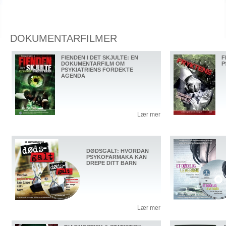
DOKUMENTARFILMER
FIENDEN I DET SKJULTE: EN
F
DOKUMENTARFILM OM
P
PSYKIATRIENS FORDEKTE
AGENDA
Lær mer
DØDSGALT: HVORDAN
PSYKOFARMAKA KAN
DREPE DITT BARN
Lær mer