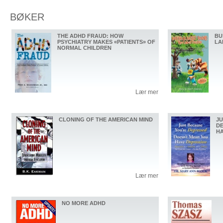
BØKER
THE ADHD FRAUD: HOW
BU
PSYCHIATRY MAKES «PATIENTS» OF
LA
NORMAL CHILDREN
Lær mer
CLONING OF THE AMERICAN MIND
JU
DE
HA
Lær mer
NO MORE ADHD