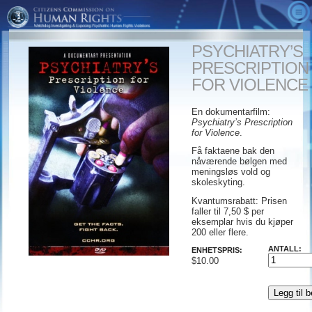
OM OSS
PSYCHIATRY’S
VIDEOER
Hva er CCHR
PRESCRIPTION
SANNHETEN OM PSYKIATRI
Resultater
CCHR tv-annonser
FOR VIOLENCE
ALTERNATIVER
Et budskap fra Presidenten
Fienden i det skjulte
Hurtig overblikk
En dokumentarfilm:
Psychiatry’s Prescription
GÅ TIL HANDLING
Rådgivende råd
Fryktens tidsalder
CCHR-publikasjoner
for Violence
.
BESTILL
Erklæring for mental helse
Diagnostisk & statistisk
Nedlastinger
Engasjer deg
Få faktaene bak den
nåværende bølgen med
manual
Psykiatri: En dødsindustri -museum
Medlemskap og bidrag
meningsløs vold og
skoleskyting.
Markedsføringen av galskap
CCHR Global Lokalisator
Rapporter reaksjoner på medikamenter
Kvantumsrabatt: Prisen
Et dødelig levebrød:
faller til 7,50 $ per
Gratis informasjonssett
eksemplar hvis du kjøper
200 eller flere.
Psykiatri: En dødsindustri
Pedagoger
ANTALL:
ENHETSPRIS:
Resept på vold
$10.00