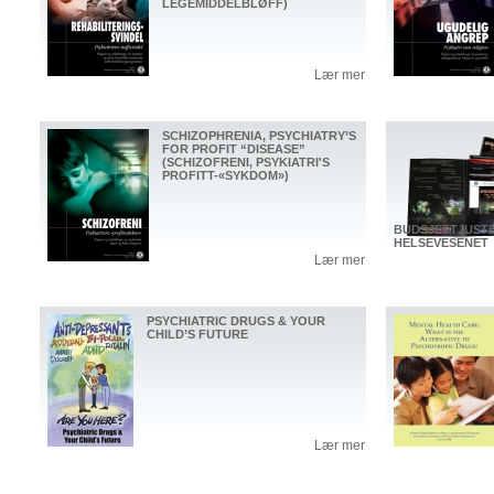
LEGEMIDDELBLØFF)
Lær mer
SCHIZOPHRENIA, PSYCHIATRY’S
FOR PROFIT “DISEASE”
(SCHIZOFRENI, PSYKIATRI'S
PROFITT-«SYKDOM»)
BUDSJETTJUST
HELSEVESENET
Lær mer
PSYCHIATRIC DRUGS & YOUR
CHILD’S FUTURE
Lær mer