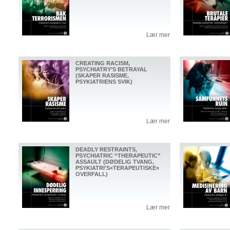
Lær mer
CREATING RACISM,
PSYCHIATRY’S BETRAYAL
(SKAPER RASISME,
PSYKIATRIENS SVIK)
Lær mer
DEADLY RESTRAINTS,
PSYCHIATRIC “THERAPEUTIC”
ASSAULT (DØDELIG TVANG,
PSYKIATRI'S«TERAPEUTISKE»
OVERFALL)
Lær mer