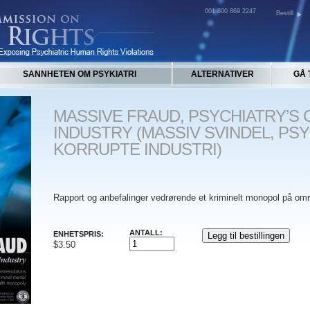
001 800 869 2247
Bestill
SANNHETEN OM PSYKIATRI
ALTERNATIVER
GÅ 
MASSIVE FRAUD, PSYCHIATRY’S
INDUSTRY (MASSIV SVINDEL, PSY
KORRUPTE INDUSTRI)
Rapport og anbefalinger vedrørende et kriminelt monopol på omr
ANTALL:
ENHETSPRIS:
$3.50