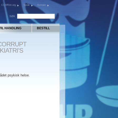
CCHRInt.org
Språk
Kontakt
SØK
TIL HANDLING
BESTILL
 CORRUPT
KIATRI'S
ådet psykisk helse.