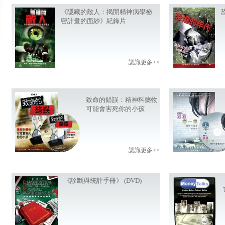
《隱藏的敵人：揭開精神病學祕
密計畫的面紗》紀錄片
認識更多>>
致命的錯誤：精神科藥物
可能會害死你的小孩
認識更多>>
《診斷與統計手冊》 (DVD)