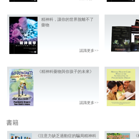
精神科，讓你的世界脫離不了
藥物
認識更多>>
《精神科藥物與你孩子的未來》
認識更多>>
書籍
《注意力缺乏過動症的騙局精神科
《