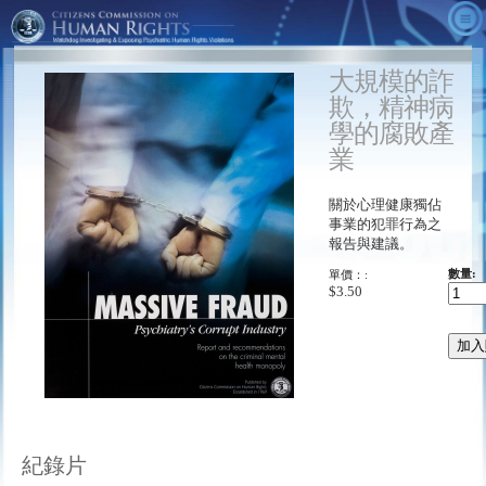
關於我們
大規模的詐
影片
什麼是CCHR？
欺，精神病
精神病學的事實
成就
CCHR廣告
學的腐敗產
業
替代方法
來自總裁的訊息
《隱藏的敵人》
快速的真相
採取行動
顧問團
《恐懼的年代》
CCHR出版品
關於心理健康獨佔
事業的犯罪行為之
訂購
心理健康宣言
《診斷與統計手冊》
下載
參與活動
報告與建議。
精神病學： 死亡工業博物館
《精神失常的行銷術》
會員／捐款
單價：:
數量:
$3.50
CCHR全球搜尋器
《狠狠撈一筆》
報告藥物反應：
《精神病學：死亡工業》
免費資訊工具組
《精神科處方造成暴力行為》
教育人士
紀錄片