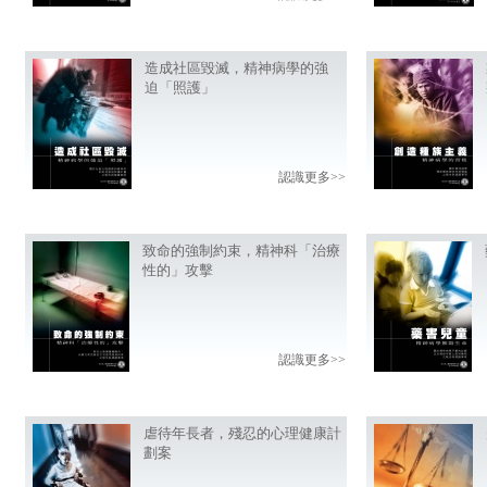
造成社區毀滅，精神病學的強
迫「照護」
認識更多>>
致命的強制約束，精神科「治療
性的」攻擊
認識更多>>
虐待年長者，殘忍的心理健康計
劃案