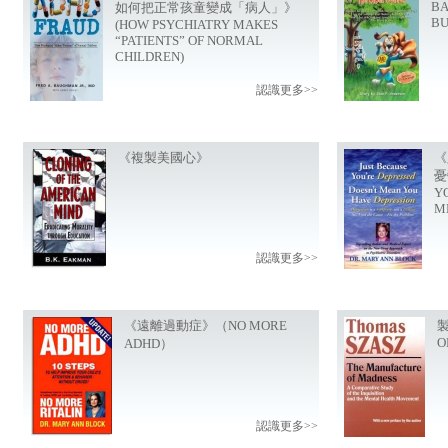
BA
如何把正常孩童變成「病人」》
BU
(HOW PSYCHIATRY MAKES
“PATIENTS” OF NORMAL
CHILDREN)
認識更多>>
《複製美國心》
《
憂
Y
M
認識更多>>
《遠離過動症》（NO MORE
製
O
ADHD）
認識更多>>