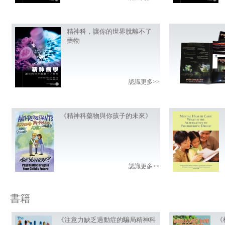
精神科，讓你的世界脫離不了
藥物
認識更多>>
《精神科藥物與你孩子的未來》
認識更多>>
書籍
《注意力缺乏過動症的騙局精神科
《