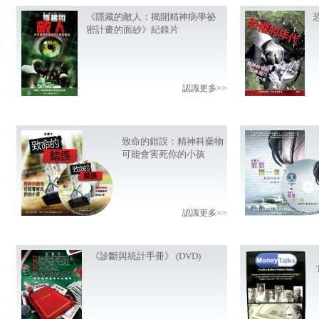
《隱藏的敵人：揭開精神病學祕
密計畫的面紗》紀錄片
認識更多>>
致命的錯誤：精神科藥物
可能會害死你的小孩
認識更多>>
《診斷與統計手冊》 (DVD)