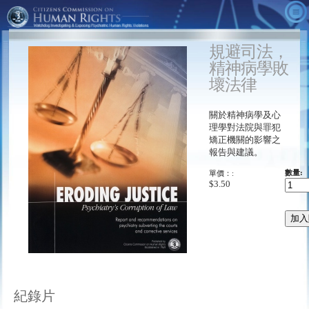
關於我們
規避司法，
影片
什麼是CCHR？
精神病學敗
精神病學的事實
成就
CCHR廣告
壞法律
替代方法
來自總裁的訊息
《隱藏的敵人》
快速的真相
關於精神病學及心
採取行動
顧問團
《恐懼的年代》
CCHR出版品
理學對法院與罪犯
矯正機關的影響之
訂購
心理健康宣言
《診斷與統計手冊》
下載
參與活動
報告與建議。
精神病學： 死亡工業博物館
《精神失常的行銷術》
會員／捐款
單價：:
數量:
$3.50
CCHR全球搜尋器
《狠狠撈一筆》
報告藥物反應：
《精神病學：死亡工業》
免費資訊工具組
《精神科處方造成暴力行為》
教育人士
紀錄片