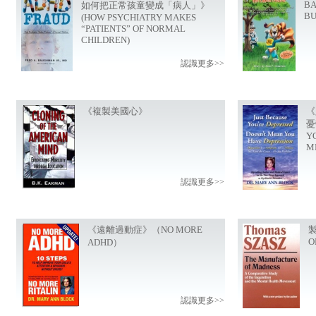
BA
如何把正常孩童變成「病人」》
BU
(HOW PSYCHIATRY MAKES
“PATIENTS” OF NORMAL
CHILDREN)
認識更多>>
《複製美國心》
《
憂
Y
M
認識更多>>
《遠離過動症》（NO MORE
製
O
ADHD）
認識更多>>