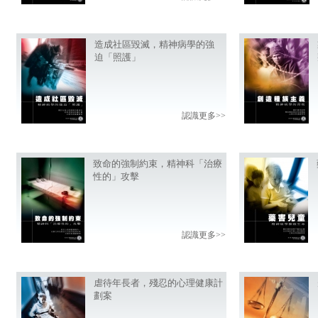
造成社區毀滅，精神病學的強
迫「照護」
認識更多>>
致命的強制約束，精神科「治療
性的」攻擊
認識更多>>
虐待年長者，殘忍的心理健康計
劃案