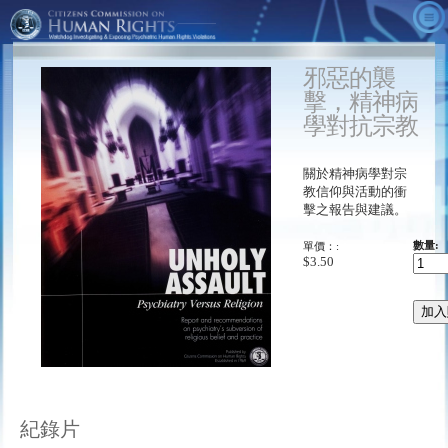
關於我們
邪惡的襲
影片
什麼是CCHR？
擊，精神病
精神病學的事實
成就
CCHR廣告
學對抗宗教
替代方法
來自總裁的訊息
《隱藏的敵人》
快速的真相
關於精神病學對宗
採取行動
顧問團
《恐懼的年代》
CCHR出版品
教信仰與活動的衝
擊之報告與建議。
訂購
心理健康宣言
《診斷與統計手冊》
下載
參與活動
精神病學： 死亡工業博物館
《精神失常的行銷術》
會員／捐款
單價：:
數量:
$3.50
CCHR全球搜尋器
《狠狠撈一筆》
報告藥物反應：
《精神病學：死亡工業》
免費資訊工具組
《精神科處方造成暴力行為》
教育人士
紀錄片