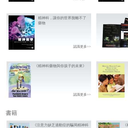
精神科，讓你的世界脫離不了
藥物
認識更多>>
《精神科藥物與你孩子的未來》
認識更多>>
書籍
《注意力缺乏過動症的騙局精神科
《