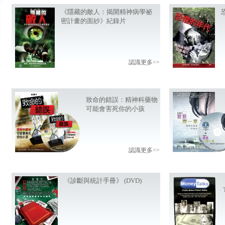
《隱藏的敵人：揭開精神病學祕
密計畫的面紗》紀錄片
認識更多>>
致命的錯誤：精神科藥物
可能會害死你的小孩
認識更多>>
《診斷與統計手冊》 (DVD)