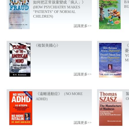
BA
如何把正常孩童變成「病人」》
BU
(HOW PSYCHIATRY MAKES
“PATIENTS” OF NORMAL
CHILDREN)
認識更多>>
《複製美國心》
《
憂
Y
M
認識更多>>
《遠離過動症》（NO MORE
製
O
ADHD）
認識更多>>