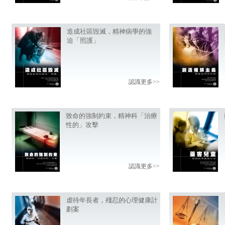
造成社區毀滅，精神病學的強
迫「照護」
認識更多>>
致命的強制約束，精神科「治療
性的」攻擊
認識更多>>
虐待年長者，殘忍的心理健康計
劃案