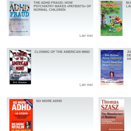
THE ADHD FRAUD: HOW
BU
PSYCHIATRY MAKES «PATIENTS» OF
LA
NORMAL CHILDREN
Lær mer
CLONING OF THE AMERICAN MIND
JU
DE
HA
Lær mer
NO MORE ADHD