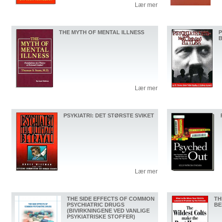
Lær mer
THE MYTH OF MENTAL ILLNESS
P
B
Lær mer
PSYKIATRI: DET STØRSTE SVIKET
Lær mer
THE SIDE EFFECTS OF COMMON
TH
PSYCHIATRIC DRUGS
BE
(BIVIRKNINGENE VED VANLIGE
PSYKIATRISKE STOFFER)