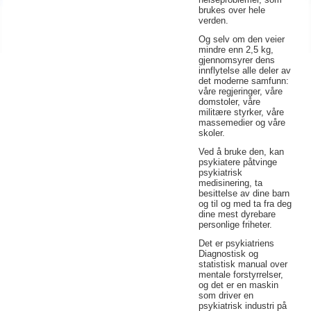
brukes over hele
verden.
Og selv om den veier
mindre enn 2,5 kg,
gjennomsyrer dens
innflytelse alle deler av
det moderne samfunn:
våre regjeringer, våre
domstoler, våre
militære styrker, våre
massemedier og våre
skoler.
Ved å bruke den, kan
psykiatere påtvinge
psykiatrisk
medisinering, ta
besittelse av dine barn
og til og med ta fra deg
dine mest dyrebare
personlige friheter.
Det er psykiatriens
Diagnostisk og
statistisk manual over
mentale forstyrrelser,
og det er en maskin
som driver en
psykiatrisk industri på