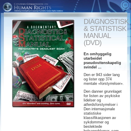
OM OSS
DIAGNOSTISK
VIDEOER
Hva er CCHR
& STATISTISK
SANNHETEN OM PSYKIATRI
Resultater
CCHR tv-annonser
MANUAL
(DVD)
ALTERNATIVER
Et budskap fra Presidenten
Fienden i det skjulte
Hurtig overblikk
GÅ TIL HANDLING
Rådgivende råd
Fryktens tidsalder
CCHR-publikasjoner
En omhyggelig
utarbeidet
BESTILL
Erklæring for mental helse
Diagnostisk & statistisk
Nedlastinger
Engasjer deg
pseudovitenskapelig
svindel ...
manual
Psykiatri: En dødsindustri -museum
Medlemskap og bidrag
Den er 943 sider lang
Markedsføringen av galskap
og lister opp 374
CCHR Global Lokalisator
Rapporter reaksjoner på medikamenter
mentale «forstyrrelser».
Et dødelig levebrød:
Gratis informasjonssett
Den danner grunnlaget
for listen av psykiske
Psykiatri: En dødsindustri
lidelser og
Pedagoger
atferdsforstyrrelser i
Resept på vold
Den internasjonale
statistiske
klassifikasjonen av
sykdommer og
beslektede
helseproblemer, som