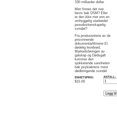
330 milliarder dollar.
Men finnes det noe
bevis bak DSM? Eller
er den ikke mer enn en
omhyggelig utarbeidet
pseudovitenskapelig
svindel?
Fra produsentene av de
prisvinnende
dokumentarfilmene Et
dødelig levebrød,
Markedsføringen av
galskap og Dødsgalt
kommer den
sjokkerende sannheten
bak psykiatriens mest
dødbringende svindel.
ANTALL:
ENHETSPRIS:
$15.00