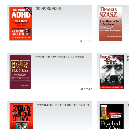
NO MORE ADHD
Lær mer
THE MYTH OF MENTAL ILLNESS
P
B
Lær mer
PSYKIATRI: DET STØRSTE SVIKET