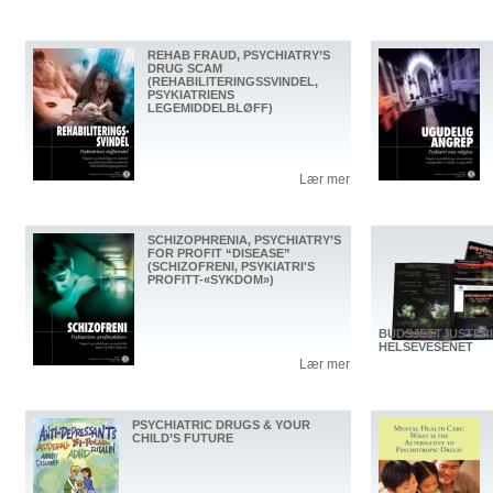
REHAB FRAUD, PSYCHIATRY’S
DRUG SCAM
(REHABILITERINGSSVINDEL,
PSYKIATRIENS
LEGEMIDDELBLØFF)
Lær mer
SCHIZOPHRENIA, PSYCHIATRY’S
FOR PROFIT “DISEASE”
(SCHIZOFRENI, PSYKIATRI'S
PROFITT-«SYKDOM»)
BUDSJETTJUSTER
HELSEVESENET
Lær mer
PSYCHIATRIC DRUGS & YOUR
CHILD’S FUTURE