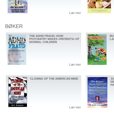
Lær mer
BØKER
THE ADHD FRAUD: HOW
BU
PSYCHIATRY MAKES «PATIENTS» OF
LA
NORMAL CHILDREN
Lær mer
CLONING OF THE AMERICAN MIND
JU
DE
HA
Lær mer