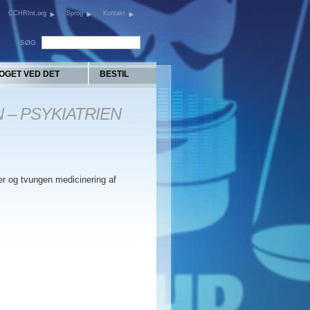
CCHRInt.org
Sprog
Kontakt
SØG
OGET VED DET
BESTIL
 – PSYKIATRIEN
er og tvungen medicinering af