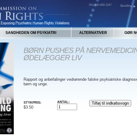
001-800-869-2247
Bestilling
SANDHEDEN OM PSYKIATRI
ALTERNATIVER
GØR N
BØRN PUSHES PÅ NERVEMEDICIN
ØDELÆGGER LIV
Rapport og anbefalinger vedrørende falske psykiatriske diagnos
børn og unge.
ANTAL:
STYKPRIS:
$3.50