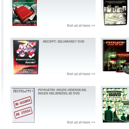
find ud af mere >>
RECEPT: SELVMORD?
DVD
find ud af mere >>
PSYKIATRI: INGEN VIDENSKAB,
INGEN HELBREDELSE
DVD
find ud af mere >>