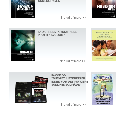
UNDERGRAVES
find ud af mere >>
SKIZOFRENI, PSYKIATRIENS
PROFIT-”SYGDOM”
find ud af mere >>
PAKKE OM
”BUDGETJUSTERINGER
INDEN FOR DET PSYKISKE
SUNDHEDSOMRÅDE”
find ud af mere >>