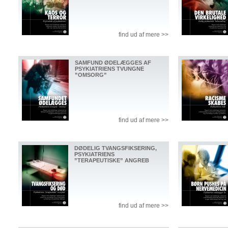
find ud af mere >>
SAMFUND ØDELÆGGES AF
PSYKIATRIENS TVUNGNE
”OMSORG”
find ud af mere >>
DØDELIG TVANGSFIKSERING,
PSYKIATRIENS
”TERAPEUTISKE” ANGREB
find ud af mere >>