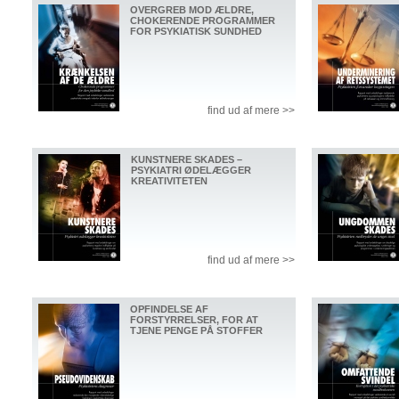
OVERGREB MOD ÆLDRE,
CHOKERENDE PROGRAMMER
FOR PSYKIATISK SUNDHED
find ud af mere >>
KUNSTNERE SKADES –
PSYKIATRI ØDELÆGGER
KREATIVITETEN
find ud af mere >>
OPFINDELSE AF
FORSTYRRELSER, FOR AT
TJENE PENGE PÅ STOFFER