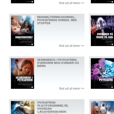
find ud af mere >>
REHABILITERINGSSVINDEL,
PSYKIATRIENS SVINDEL MED
STOFFER
find ud af mere >>
SEXMISBRUG I PSYKIATRIEN,
OVERGREB MOD KVINDER OG
BØRN
find ud af mere >>
PSYKIATRISK
PLIGTFORSØMMELSE,
HVORDAN
LÆGEVIDENSKABEN