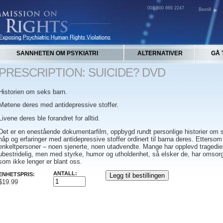
001 800 869 2247
Bestill
SANNHETEN OM PSYKIATRI
ALTERNATIVER
GÅ 
PRESCRIPTION: SUICIDE? DVD
Historien om seks barn.
Møtene deres med antidepressive stoffer.
Livene deres ble forandret for alltid.
Det er en enestående dokumentarfilm, oppbygd rundt personlige historier om 
håp og erfaringer med antidepressive stoffer ordinert til barna deres. Ettersom
enkeltpersoner – noen sjenerte, noen utadvendte. Mange har opplevd tragedie
ubestridelig, men med styrke, humor og utholdenhet, så elsker de, har omsor
som ikke lenger er blant oss.
ANTALL:
ENHETSPRIS:
$19.99