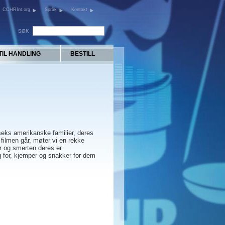
CCHRInt.org
Språk
Kontakt
SØK
TIL HANDLING
BESTILL
seks amerikanske familier, deres
 filmen går, møter vi en rekke
r og smerten deres er
g for, kjemper og snakker for dem