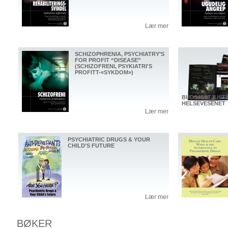
Lær mer
SCHIZOPHRENIA, PSYCHIATRY’S
FOR PROFIT “DISEASE”
(SCHIZOFRENI, PSYKIATRI'S
PROFITT-«SYKDOM»)
BUDSJETTJUST
HELSEVESENET
Lær mer
PSYCHIATRIC DRUGS & YOUR
CHILD’S FUTURE
Lær mer
BØKER