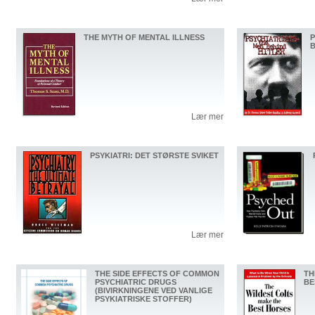
THE MYTH OF MENTAL ILLNESS
P
B
Lær mer
PSYKIATRI: DET STØRSTE SVIKET
Lær mer
THE SIDE EFFECTS OF COMMON
TH
PSYCHIATRIC DRUGS
BE
(BIVIRKNINGENE VED VANLIGE
PSYKIATRISKE STOFFER)