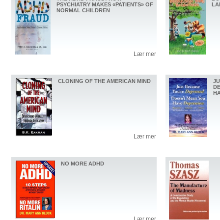
PSYCHIATRY MAKES «PATIENTS» OF
LA
NORMAL CHILDREN
Lær mer
CLONING OF THE AMERICAN MIND
JU
DE
HA
Lær mer
NO MORE ADHD
Lær mer