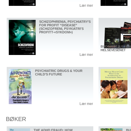
Lær mer
SCHIZOPHRENIA, PSYCHIATRY’S
FOR PROFIT “DISEASE”
(SCHIZOFRENI, PSYKIATRI'S
PROFITT-«SYKDOM»)
BUDSJETTJUSTER
HELSEVESENET
Lær mer
PSYCHIATRIC DRUGS & YOUR
CHILD’S FUTURE
Lær mer
BØKER
THE ADHD FRAUD: HOW
BU