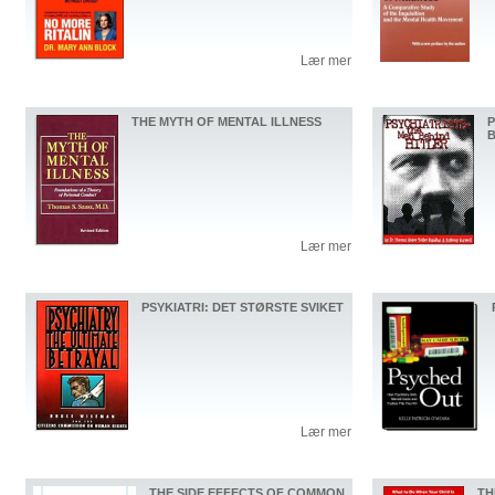
Lær mer
THE MYTH OF MENTAL ILLNESS
P
B
Lær mer
PSYKIATRI: DET STØRSTE SVIKET
Lær mer
THE SIDE EFFECTS OF COMMON
TH