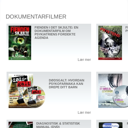
DOKUMENTARFILMER
FIENDEN I DET SKJULTE: EN
F
DOKUMENTARFILM OM
P
PSYKIATRIENS FORDEKTE
AGENDA
Lær mer
DØDSGALT: HVORDAN
PSYKOFARMAKA KAN
DREPE DITT BARN
Lær mer
DIAGNOSTISK & STATISTISK
MANUAL (DVD)