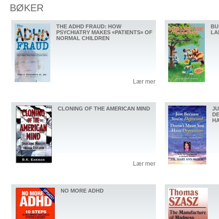
BØKER
THE ADHD FRAUD: HOW
BU
PSYCHIATRY MAKES «PATIENTS» OF
LA
NORMAL CHILDREN
Lær mer
CLONING OF THE AMERICAN MIND
JU
DE
HA
Lær mer
NO MORE ADHD