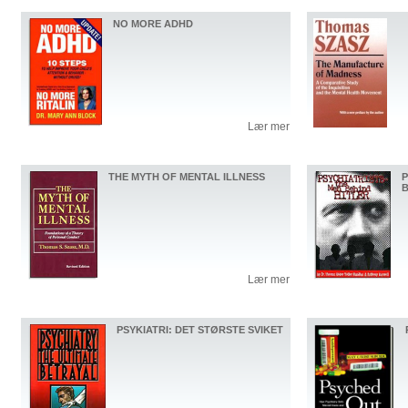
NO MORE ADHD
Lær mer
THE MYTH OF MENTAL ILLNESS
P
B
Lær mer
PSYKIATRI: DET STØRSTE SVIKET