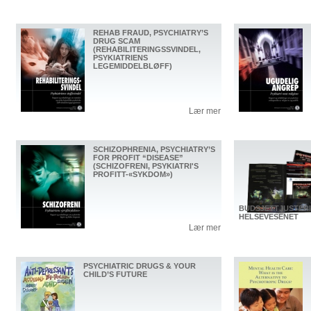
REHAB FRAUD, PSYCHIATRY’S
DRUG SCAM
(REHABILITERINGSSVINDEL,
PSYKIATRIENS
LEGEMIDDELBLØFF)
Lær mer
SCHIZOPHRENIA, PSYCHIATRY’S
FOR PROFIT “DISEASE”
(SCHIZOFRENI, PSYKIATRI'S
PROFITT-«SYKDOM»)
BUDSJETTJUSTER
HELSEVESENET
Lær mer
PSYCHIATRIC DRUGS & YOUR
CHILD’S FUTURE