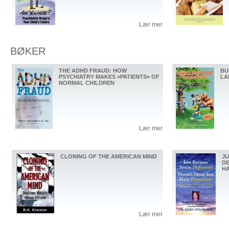
Lær mer
BØKER
THE ADHD FRAUD: HOW
BU
PSYCHIATRY MAKES «PATIENTS» OF
LA
NORMAL CHILDREN
Lær mer
CLONING OF THE AMERICAN MIND
JU
DE
HA
Lær mer