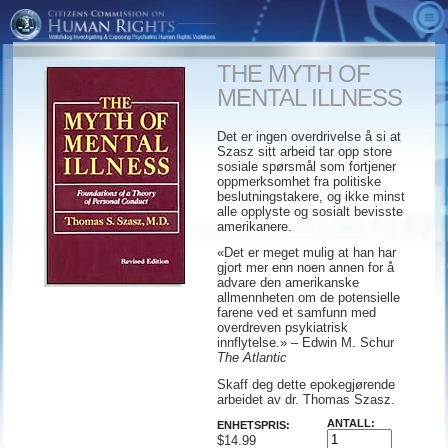
OM OSS
THE MYTH OF
VIDEOER
Hva er CCHR
MENTAL ILLNESS
SANNHETEN OM PSYKIATRI
Resultater
CCHR tv-annonser
Det er ingen overdrivelse å si at
ALTERNATIVER
Et budskap fra Presidenten
Fienden i det skjulte
Hurtig overblikk
Szasz sitt arbeid tar opp store
sosiale spørsmål som fortjener
GÅ TIL HANDLING
Rådgivende råd
Fryktens tidsalder
CCHR-publikasjoner
oppmerksomhet fra politiske
beslutningstakere, og ikke minst
alle opplyste og sosialt bevisste
BESTILL
Erklæring for mental helse
Diagnostisk & statistisk
Nedlastinger
Engasjer deg
amerikanere.
manual
Psykiatri: En dødsindustri -museum
Medlemskap og bidrag
«Det er meget mulig at han har
gjort mer enn noen annen for å
Markedsføringen av galskap
CCHR Global Lokalisator
Rapporter reaksjoner på medikamenter
advare den amerikanske
allmennheten om de potensielle
Et dødelig levebrød:
Gratis informasjonssett
farene ved et samfunn med
overdreven psykiatrisk
Psykiatri: En dødsindustri
innflytelse.» – Edwin M. Schur
Pedagoger
The Atlantic
Resept på vold
Skaff deg dette epokegjørende
arbeidet av dr. Thomas Szasz.
ANTALL:
ENHETSPRIS:
$14.99