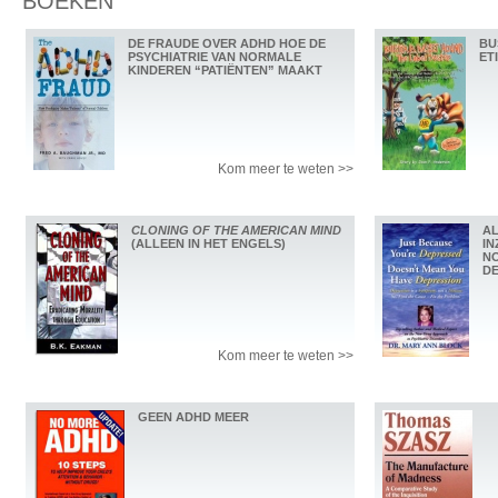
BOEKEN
DE FRAUDE OVER ADHD HOE DE
BU
PSYCHIATRIE VAN NORMALE
ET
KINDEREN “PATIËNTEN” MAAKT
Kom meer te weten >>
CLONING OF THE AMERICAN MIND
AL
(ALLEEN IN HET ENGELS)
IN
NO
DE
Kom meer te weten >>
GEEN ADHD MEER