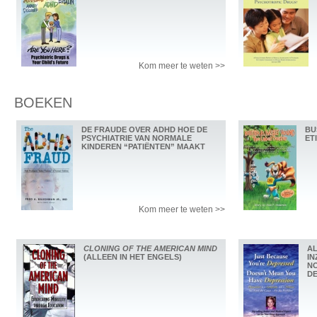
Kom meer te weten >>
BOEKEN
DE FRAUDE OVER ADHD HOE DE
BU
PSYCHIATRIE VAN NORMALE
ET
KINDEREN “PATIËNTEN” MAAKT
Kom meer te weten >>
CLONING OF THE AMERICAN MIND
AL
(ALLEEN IN HET ENGELS)
IN
NO
DE