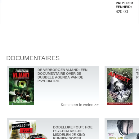
PRIJS PER
EENHEID:
$20.00
DOCUMENTAIRES
DE VERBORGEN VIJAND: EEN
H
DOCUMENTAIRE OVER DE
T
DUBBELE AGENDA VAN DE
P
PSYCHIATRIE
Kom meer te weten >>
DODELIJKE FOUT: HOE
PSYCHIATRISCHE
MIDDELEN JE KIND
KUNNEN DODEN