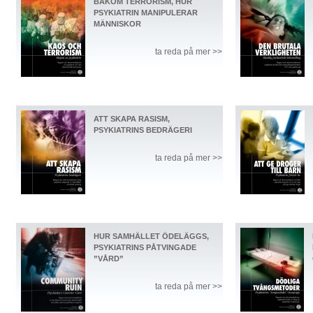
BAKOM TERRORISM, HUR
PSYKIATRIN MANIPULERAR
MÄNNISKOR
ta reda på mer >>
ATT SKAPA RASISM,
PSYKIATRINS BEDRÄGERI
ta reda på mer >>
HUR SAMHÄLLET ÖDELÄGGS,
PSYKIATRINS PÅTVINGADE
”VÅRD”
ta reda på mer >>