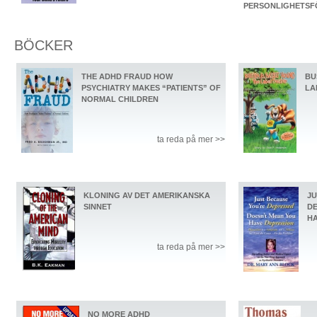
PERSONLIGHETS
BÖCKER
THE ADHD FRAUD HOW
BU
PSYCHIATRY MAKES “PATIENTS” OF
LA
NORMAL CHILDREN
ta reda på mer >>
KLONING AV DET AMERIKANSKA
JU
SINNET
DE
HA
ta reda på mer >>
NO MORE ADHD