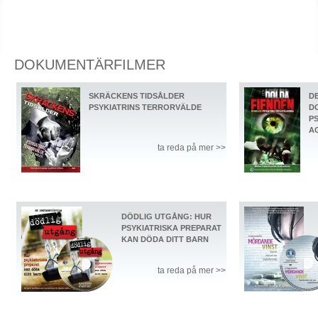
DOKUMENTÄRFILMER
SKRÄCKENS TIDSÅLDER
D
PSYKIATRINS TERRORVÄLDE
D
P
A
ta reda på mer >>
DÖDLIG UTGÅNG: HUR
PSYKIATRISKA PREPARAT
KAN DÖDA DITT BARN
ta reda på mer >>