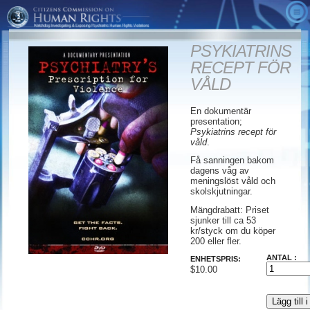
OM OSS
PSYKIATRINS
VIDEOR
Vad är KMR?
RECEPT FÖR
SANNINGEN OM PSYKIATRI
Resultat
KMR-annonser
VÅLD
ALTERNATIV
Budskap från ordföranden
Slutsatsen
Snabbfakta
En dokumentär
presentation;
AGERA
Rådgivande styrelse
Den dolda fienden
KMR-publikationer
Psykiatrins recept för
våld
.
BESTÄLL
Deklaration om mänskliga rättigheter inom
Skräckens tidsålder
Nedladdningar
Engagera dig
Få sanningen bakom
mentalhälsovården
Diagnostic & Statistical
Medlemskap/Donationer
dagens våg av
meningslöst våld och
Museet Psykiatri: Dödens industri
Manual
skolskjutningar.
Rapportera reaktioner på psykofarmaka
KMR:s globala lokaliseringshjälp
Marknadsföring av vansinne
Mängdrabatt: Priset
Kostnadsfritt informationspaket
sjunker till ca 53
kr/styck om du köper
Mördande vinst
Lärare
200 eller fler.
Psykiatri: Dödens industri
ANTAL :
ENHETSPRIS:
$10.00
Recept för våld