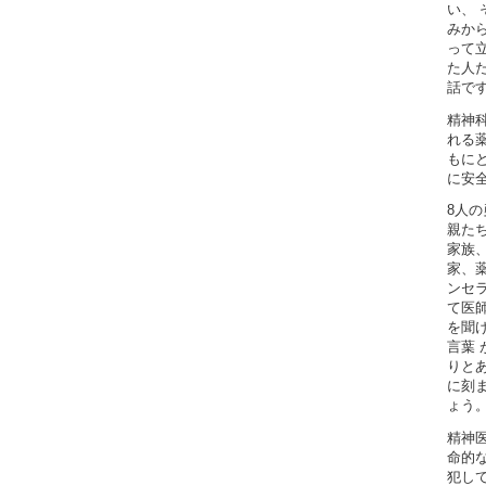
い、 
みか
って
た人た
話で
精神
れる
もに
に安全
8人
親た
家族
家、薬
ンセ
て医
を聞
言葉 
りと
に刻
ょう
精神
命的
犯し