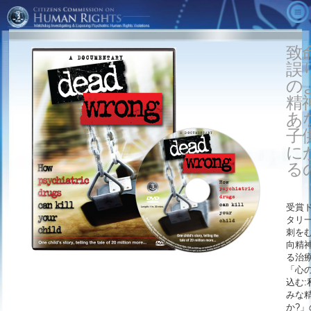
CCHRについて
致
ビデオ
CCHRとは?
誤
精神医学についての真実
業績
CCHR広告
の
精
代替療法
会長からのメッセージ
隠れた敵
基本的なデータ
あ
活動を始める
顧問委員会
心の専門家の真実
CCHRの出版物
子
注文する
精神保健のための人権宣言
診断・統計マニュアル
ダウンロード
活動に参加する
に
る
「精神医学：死を生み出している産業」
心の病を売り込む
メンバーシップ/寄付
博物館
巨利をむさぼる
精神医薬の副作用を通報する
受賞
CCHRグローバル･ロケーター
精神医学：死を生み出している産業
無料情報キット
タリ
刺をむ
暴力を引き起こす精神医学の処方薬
教育者
向精神
る治
「心
込む:
みな
か?