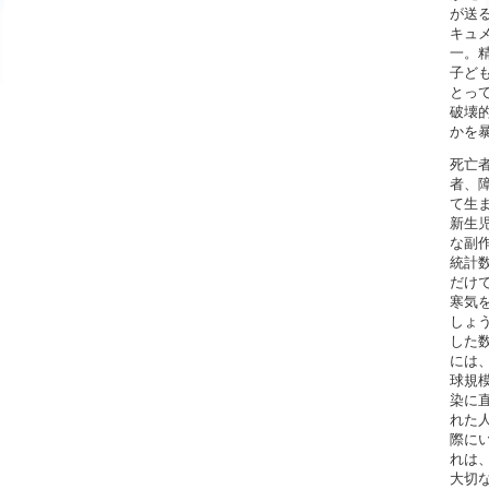
が送
キュメ
一。
子ど
とっ
破壊
かを
死亡
者、
て生
新生児
な副
統計
だけ
寒気
しょ
した
には、
球規
染に
れた人
際に
れは
大切