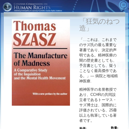
CCHRについて
「狂気のねつ
ビデオ
CCHRとは?
造」
精神医学についての真実
業績
CCHR広告
「…これは、これまで
代替療法
会長からのメッセージ
隠れた敵
基本的なデータ
のサズ氏の最も重要な
著書であり、決定的声
活動を始める
顧問委員会
心の専門家の真実
CCHRの出版物
明である。精神医療の
闇の歴史書としても、
注文する
精神保健のための人権宣言
診断・統計マニュアル
ダウンロード
活動に参加する
予言書としても、疑う
ことなく最高傑作であ
「精神医学：死を生み出している産業」
心の病を売り込む
メンバーシップ/寄付
る。」― 病院と地域精
博物館
巨利をむさぼる
精神医薬の副作用を通報する
神医療
.
CCHRグローバル･ロケーター
精神医学の名誉教授で
精神医学：死を生み出している産業
無料情報キット
あり、CCHRの共同設
暴力を引き起こす精神医学の処方薬
教育者
立者であるトーマス・
サズ博士は、国際的に
評価されている、25冊
以上も執筆している著
者です。
数量:
単価: