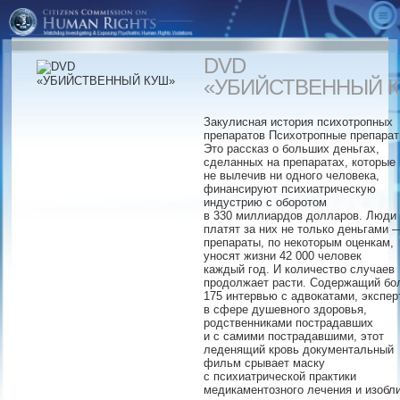
О НАС
DVD
РОЛИКИ
Что такое ГКПЧ?
«УБИЙСТВЕННЫЙ 
ПРАВДА О ПСИХИАТРИИ
Достижения
Информационные видеоролики ГКПЧ
Закулисная история психотропных
АЛЬТЕРНАТИВНЫЕ МЕТОДЫ ЛЕЧЕНИЯ
Обращение президента
Незримый враг
Факты
препаратов Психотропные препарат
Это рассказ о больших деньгах,
ДЕЙСТВУЙТЕ
Совет консультанто
Эпоха страха
Публикации ГКПЧ
сделанных на препаратах, которые
не вылечив ни одного человека,
финансируют психиатрическую
ЗАКАЗ
Декларация душевного здоровья
«Руководство по
Скачать
Примите участие
индустрию с оборотом
диагностике и
в 330 миллиардов долларов. Люди
Музей «Психиатрия: индустрия смерти»
Членства и пожертвования
платят за них не только деньгами 
статистике»
препараты, по некоторым оценкам,
Поиск отделений ГКПЧ
Сообщить о неблагоприятном действии
уносят жизни 42 000 человек
«Маркетинг безумия»
каждый год. И количество случаев
препарата
продолжает расти. Содержащий бо
«Убийственный куш»
175 интервью с адвокатами, экспе
Бесплатный информационный набор
в сфере душевного здоровья,
«Психиатрия: индустрия смерти»
родственниками пострадавших
Преподаватели
и с самими пострадавшими, этот
«Психиатрический рецепт насилия»
леденящий кровь документальный
фильм срывает маску
с психиатрической практики
медикаментозного лечения и изобл