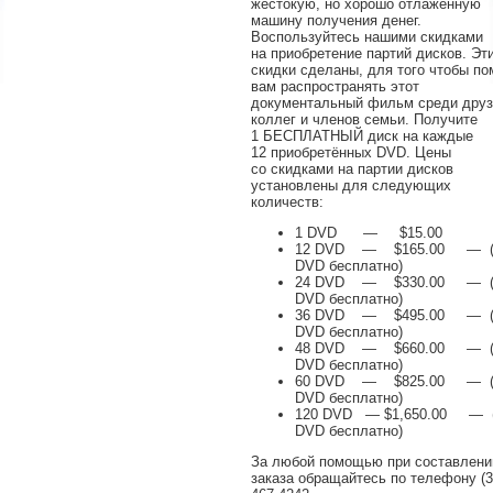
жестокую, но хорошо отлаженную
машину получения денег.
Воспользуйтесь нашими скидками
на приобретение партий дисков. Эт
скидки сделаны, для того чтобы по
вам распространять этот
документальный фильм среди друз
коллег и членов семьи. Получите
1 БЕСПЛАТНЫЙ диск на каждые
12 приобретённых DVD. Цены
со скидками на партии дисков
установлены для следующих
количеств:
1 DVD — $15.00
12 DVD — $165.00 — (
DVD бесплатно)
24 DVD — $330.00 — (
DVD бесплатно)
36 DVD — $495.00 — (
DVD бесплатно)
48 DVD — $660.00 — (
DVD бесплатно)
60 DVD — $825.00 — (
DVD бесплатно)
120 DVD — $1,650.00 — 
DVD бесплатно)
За любой помощью при составлени
заказа обращайтесь по телефону (3