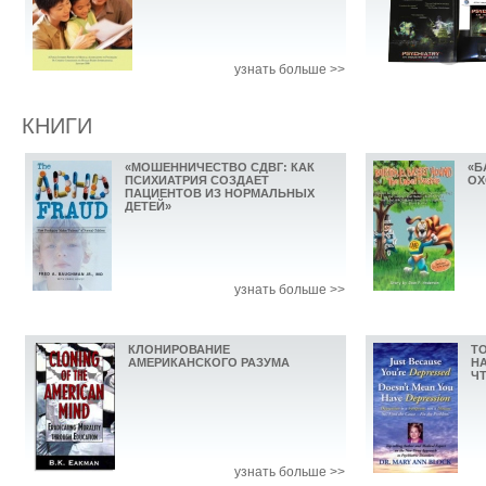
узнать больше >>
КНИГИ
«МОШЕННИЧЕСТВО СДВГ: КАК
«Б
ПСИХИАТРИЯ СОЗДАЕТ
ОХ
ПАЦИЕНТОВ ИЗ НОРМАЛЬНЫХ
ДЕТЕЙ»
узнать больше >>
КЛОНИРОВАНИЕ
ТО
АМЕРИКАНСКОГО РАЗУМА
НА
ЧТ
узнать больше >>